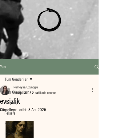
Yazı
Tüm Gönderiler
Rumeysa Uzunoğlu
Tüm Gönderiler
28 Ağu 2025
2 dakikada okunur
evsizlik
Sosyoloji
Güncelleme tarihi:
8 Ara 2025
Felsefe
Psikoloji
Kim bu?