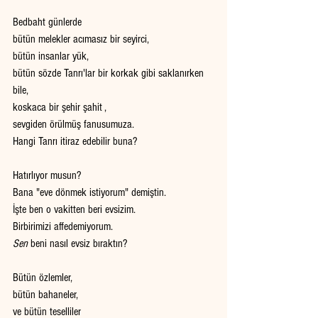
Bedbaht günlerde
bütün melekler acımasız bir seyirci, 
bütün insanlar yük, 
bütün sözde Tanrı'lar bir korkak gibi saklanırken 
bile, 
koskaca bir şehir şahit , 
sevgiden örülmüş fanusumuza. 
Hangi Tanrı itiraz edebilir buna? 
Hatırlıyor musun? 
Bana "eve dönmek istiyorum" demiştin. 
İşte ben o vakitten beri evsizim. 
Birbirimizi affedemiyorum. 
Sen 
beni nasıl evsiz bıraktın? 
Bütün özlemler, 
bütün bahaneler, 
ve bütün teselliler