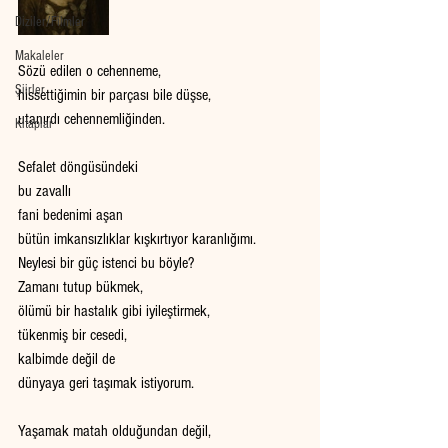
Diziler/Filmler
Makaleler
Sözü edilen o cehenneme,
Şiirler
hissettiğimin bir parçası bile düşse, 
utanırdı cehennemliğinden.
Kitaplar
Sefalet döngüsündeki
bu zavallı 
fani bedenimi aşan
bütün imkansızlıklar kışkırtıyor karanlığımı. 
Neylesi bir güç istenci bu böyle? 
Zamanı tutup bükmek, 
ölümü bir hastalık gibi iyileştirmek, 
tükenmiş bir cesedi, 
kalbimde değil de
dünyaya geri taşımak istiyorum. 
Yaşamak matah olduğundan değil,  