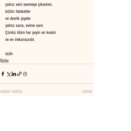
yalnız seni sevmeye çıkarken, 
bütün felaketler 
ve devrik şişeler
yalnız sana, evime varır.
Çünkü ölüm her şeyin en kesini 
ve en imkansızıdır.
sçsb. 
Şiirler
Hepsini Gör
Son Yazılar