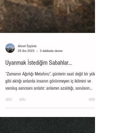
Ahmet Özyürek
29 Ara 2025
3 dakikada okunur
Uyanmak İstediğim Sabahlar...
“Zamanın Ağırlığı Metaforu”, günlerin saat değil bir yük
gibi aktığı anlarda insanın görünmeyen iç iklimini ve
varoluş sancısını anlatır: anlamın azaldığı, soruların
çoğaldığı, sabrın sınandığı yer. “Kendini bil” çağrısıyla
öfke ve umutsuzluğun köklerini yoklar; Sartre’la
başkalarının bakışını, Stoacılıkla kontrol alanına
dönmeyi, Camus’yle “neden” sorusunu, Rilke ve Yunus