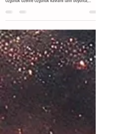
FEL328 - Felsefe Metinleri VI J.S Mill - Özgürlük Üzerine
ADÜ Sosyoloji Lisans Öğrencisi - Rumeysa Uzunoğlu
Özgürlük Üzerine Özgürlük kavramı tarih boyunca,
sıradan insanlar da dahil olmak üzere, filozoflar,
siyasetçiler ve düşünürler tarafından tartışılmıştır. Kimi
zaman bireyin hak ve özgürlükleri bakımından, kimi
zaman devletin birey üzerindeki hak ve özgürlükleri
bakımından incelenir. John Stuart Mill