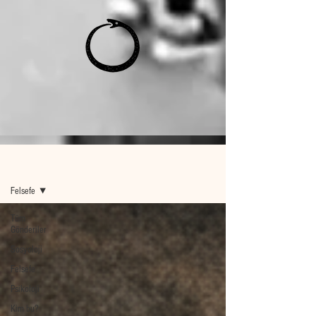
Ana Sayfa
Felsefe
Tüm
Gönderiler
Sosyoloji
Felsefe
Psikoloji
Kim bu?