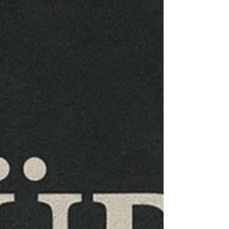
Emre’yle iç çatışmayı okur. Yazmak, kaçış değil
yüzleşmedir; tutunamayanlar için anlam küçük eylemlerle