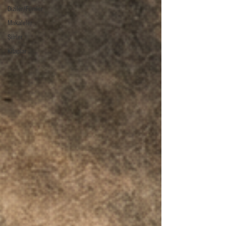
Diziler/Filmler
Makaleler
Şiirler
Kitaplar