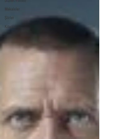
Diziler/Filmler
Makaleler
Şiirler
Kitaplar