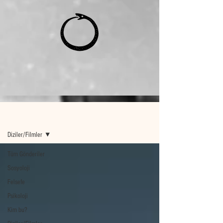
Ana Sayfa
Diziler/Filmler
Tüm Gönderiler
Sosyoloji
Felsefe
Psikoloji
Kim bu?