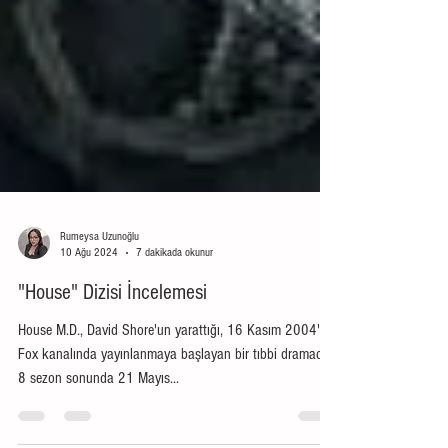
Rumeysa Uzunoğlu
10 Ağu 2024
7 dakikada okunur
"House" Dizisi İncelemesi
House M.D., David Shore'un yarattığı, 16 Kasım 2004'te
Fox kanalında yayınlanmaya başlayan bir tıbbi dramadır;
8 sezon sonunda 21 Mayıs...