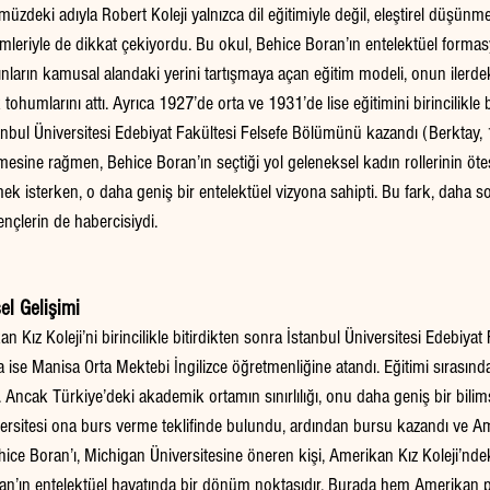
üzdeki adıyla Robert Koleji yalnızca dil eğitimiyle değil, eleştirel düşünme
eriyle de dikkat çekiyordu. Bu okul, Behice Boran’ın entelektüel formasy
dınların kamusal alandaki yerini tartışmaya açan eğitim modeli, onun ilerdek
lk tohumlarını attı. Ayrıca 1927’de orta ve 1931’de lise eğitimini birincilikle b
anbul Üniversitesi Edebiyat Fakültesi Felsefe Bölümünü kazandı (Berktay,
lmesine rağmen, Behice Boran’ın seçtiği yol geleneksel kadın rollerinin öte
ek isterken, o daha geniş bir entelektüel vizyona sahipti. Bu fark, daha 
nçlerin de habercisiydi. 
el Gelişimi
 Kız Koleji’ni birincilikle bitirdikten sonra İstanbul Üniversitesi Edebiyat 
 ise Manisa Orta Mektebi İngilizce öğretmenliğine atandı. Eğitimi sırası
. Ancak Türkiye’deki akademik ortamın sınırlılığı, onu daha geniş bir bilims
ersitesi ona burs verme teklifinde bulundu, ardından bursu kazandı ve Am
Behice Boran’ı, Michigan Üniversitesine öneren kişi, Amerikan Kız Koleji’nde
oran’ın entelektüel hayatında bir dönüm noktasıdır. Burada hem Amerikan