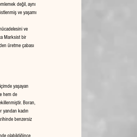
lemlemek değil, aynı 
üstlenmiş ve yaşamı 
 mücadelesini ve 
a Marksist bir 
iden üretme çabası 
biçimde yaşayan 
ne hem de 
killenmiştir. Boran, 
er yandan kadın 
arihinde benzersiz 
mde olabildiğince 