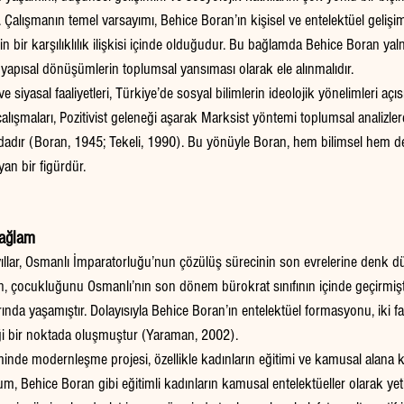
Çalışmanın temel varsayımı, Behice Boran’ın kişisel ve entelektüel gelişim
bir karşılıklılık ilişkisi içinde olduğudur. Bu bağlamda Behice Boran yalnı
yapısal dönüşümlerin toplumsal yansıması olarak ele alınmalıdır.
siyasal faaliyetleri, Türkiye’de sosyal bilimlerin ideolojik yönelimleri açıs
alışmaları, Pozitivist geleneği aşarak Marksist yöntemi toplumsal analizlere
ndadır (Boran, 1945; Tekeli, 1990). Bu yönüyle Boran, hem bilimsel hem de
yan bir figürdür.
Bağlam
llar, Osmanlı İmparatorluğu’nun çözülüş sürecinin son evrelerine denk d
 çocukluğunu Osmanlı’nın son dönem bürokrat sınıfının içinde geçirmiştir
rında yaşamıştır. Dolayısıyla Behice Boran’ın entelektüel formasyonu, iki f
iği bir noktada oluşmuştur (Yaraman, 2002).
nde modernleşme projesi, özellikle kadınların eğitimi ve kamusal alana ka
um, Behice Boran gibi eğitimli kadınların kamusal entelektüeller olarak y