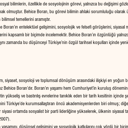
syal bilimlerin, özellikle de sosyolojinin görevi, yalnızca bu değişimi göz
k olmuştur. Behice Boran, bu görevi bilimin ahlaki sorumluluğu olarak 
ilimsel temellerini aramıştır.
Boran’ın entelektüel gelişimini, sosyolojik ve felsefi görüşlerini, siyasal
rini kapsamlı bir biçimde incelemektir. Behice Boran’ın özgünlüğü yalnızc
ynı zamanda bu düşünceyi Türkiye’nin özgül tarihsel koşulları içinde yen
lim, siyaset, sosyoloji ve toplumsal dönüşüm arasındaki ilişkiyi en yoğun 
suz Behice Boran’dır. Boran’ın yaşamı hem Cumhuriyet’in kuruluş dönemi
n yükseliş ve bastırılış evrelerine tanıklık eden bir tarih kesitinin içinde şe
linini Türkiye’de kurumsallaştıran öncü akademisyenlerden biri olmuş; diğ
siyasi ortamda sosyalist bir parti liderliğine yükselerek, ülkenin siyasal t
 2007).
yaşamını, düşünsel gelişimini ve sosyolojik katkılarını çok yönlü bir biçi