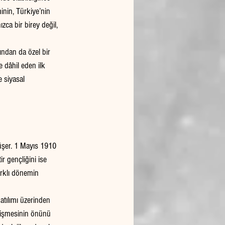
inin, Türkiye’nin 
zca bir birey değil, 
ından da özel bir 
 dâhil eden ilk 
 siyasal 
üşer. 1 Mayıs 1910 
 gençliğini ise 
arklı dönemin 
tılımı üzerinden 
etişmesinin önünü 