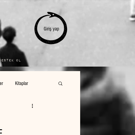
Giriş yap
Destek Ol
ler
Kitaplar
E