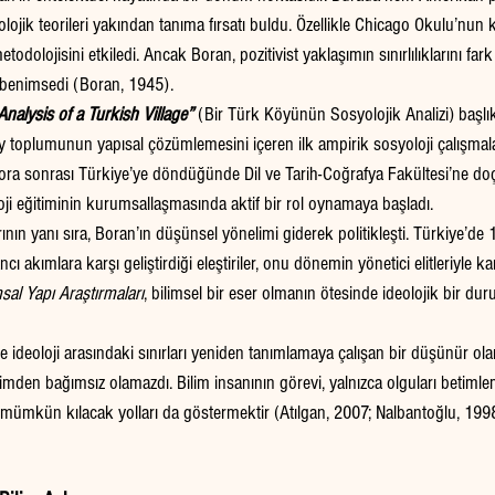
ojik teorileri yakından tanıma fırsatı buldu. Özellikle Chicago Okulu’nun k
todolojisini etkiledi. Ancak Boran, pozitivist yaklaşımın sınırlılıklarını fark
 benimsedi (Boran, 1945).
Analysis of a Turkish Village”
 (Bir Türk Köyünün Sosyolojik Analizi) başlıkl
y toplumunun yapısal çözümlemesini içeren ilk ampirik sosyoloji çalışmala
tora sonrası Türkiye’ye döndüğünde Dil ve Tarih-Coğrafya Fakültesi’ne doç
ji eğitiminin kurumsallaşmasında aktif bir rol oynamaya başladı.
n yanı sıra, Boran’ın düşünsel yönelimi giderek politikleşti. Türkiye’de 194
ı akımlara karşı geliştirdiği eleştiriler, onu dönemin yönetici elitleriyle kar
al Yapı Araştırmaları
, bilimsel bir eser olmanın ötesinde ideolojik bir dur
 ideoloji arasındaki sınırları yeniden tanımlamaya çalışan bir düşünür ola
imden bağımsız olamazdı. Bilim insanının görevi, yalnızca olguları betimle
mümkün kılacak yolları da göstermektir (Atılgan, 2007; Nalbantoğlu, 199