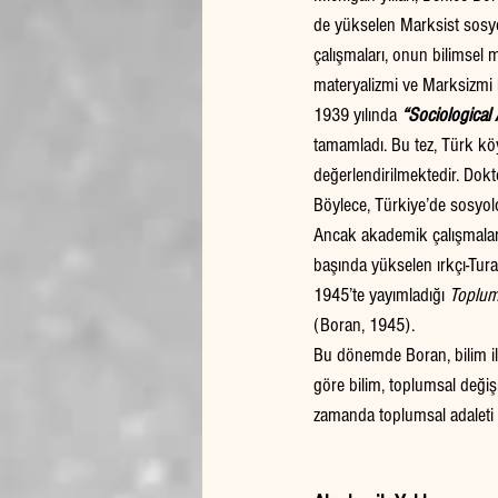
de yükselen Marksist sosyol
çalışmaları, onun bilimsel me
materyalizmi ve Marksizmi
1939 yılında 
“Sociological 
tamamladı. Bu tez, Türk kö
değerlendirilmektedir. Dok
Böylece, Türkiye’de sosyolo
Ancak akademik çalışmalarını
başında yükselen ırkçı-Turanc
1945’te yayımladığı 
Toplums
(Boran, 1945).
Bu dönemde Boran, bilim ile
göre bilim, toplumsal değiş
zamanda toplumsal adaleti 