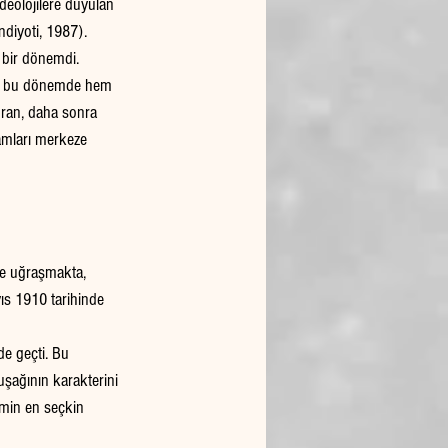
deolojilere duyulan 
ndiyoti, 1987).
 bir dönemdi. 
ağı bu dönemde hem 
oran, daha sonra 
amları merkeze 
le uğraşmakta, 
ıs 1910 tarihinde 
e geçti. Bu 
şağının karakterini 
emin en seçkin 