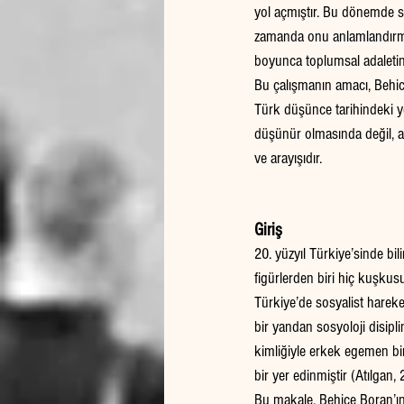
yol açmıştır. Bu dönemde so
zamanda onu anlamlandırma
boyunca toplumsal adaletin b
Bu çalışmanın amacı, Behice 
Türk düşünce tarihindeki ye
düşünür olmasında değil, a
ve arayışıdır.
Giriş
20. yüzyıl Türkiye’sinde bi
figürlerden biri hiç kuşku
Türkiye’de sosyalist hareketi
bir yandan sosyoloji disip
kimliğiyle erkek egemen bir 
bir yer edinmiştir (Atılgan,
Bu makale, Behice Boran’ın 