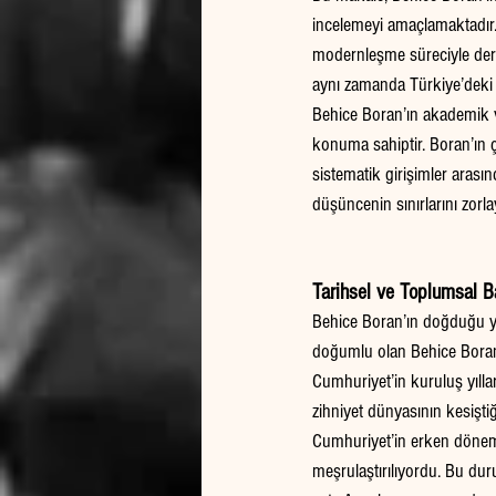
incelemeyi amaçlamaktadır. 
modernleşme süreciyle derin 
aynı zamanda Türkiye’deki 
Behice Boran’ın akademik ve 
konuma sahiptir. Boran’ın ç
sistematik girişimler arası
düşüncenin sınırlarını zorla
Tarihsel ve Toplumsal 
Behice Boran’ın doğduğu yı
doğumlu olan Behice Boran,
Cumhuriyet’in kuruluş yılla
zihniyet dünyasının kesişt
Cumhuriyet’in erken dönemi
meşrulaştırılıyordu. Bu dur