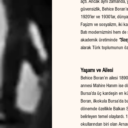
açtı. Ancak aynı zamanda, y
güvensizlik, Behice Boran’ın
1920’ler ve 1930’lar, dünya
Faşizm ve sosyalizm, iki ka
Batı modernizmini hem de so
akademik üretiminde 
“Sosy
alarak Türk toplumunun özg
Yaşamı ve Ailesi
Behice Boran’ın ailesi 1890
annesi Mahire Hanım ise dö
Bursa’da üç kardeşin en k
Boran, ilkokula Bursa’da b
dönemde özellikle Balkan Sa
belirleyen temel olaylardı. 
okullarından biri olan Arna