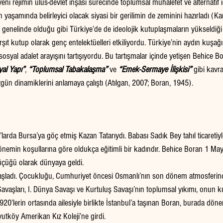
eni rejimin ulus-devlet inşası sürecinde toplumsal muhalefet ve alternatif i
 yaşamında belirleyici olacak siyasi bir gerilimin de zeminini hazırladı (Ka
 genelinde olduğu gibi Türkiye’de de ideolojik kutuplaşmaların yükseldiği
rşıt kutup olarak genç entelektüelleri etkiliyordu. Türkiye’nin aydın kuş
syal adalet arayışını tartışıyordu. Bu tartışmalar içinde yetişen Behice B
al Yapı”
, 
“Toplumsal Tabakalaşma”
 ve 
“Emek-Sermaye İlişkisi”
 gibi kavr
ün dinamiklerini anlamaya çalıştı (Atılgan, 2007; Boran, 1945).
’larda Bursa’ya göç etmiş Kazan Tatarıydı. Babası Sadık Bey tahıl ticaretiy
nemin koşullarına göre oldukça eğitimli bir kadındır. Behice Boran 1 May
üçüğü olarak dünyaya geldi.
aşladı. Çocukluğu, Cumhuriyet öncesi Osmanlı’nın son dönem atmosferind
vaşları, I. Dünya Savaşı ve Kurtuluş Savaşı’nın toplumsal yıkımı, onun ku
1920’lerin ortasında ailesiyle birlikte İstanbul’a taşınan Boran, burada dön
vutköy Amerikan Kız Koleji’ne girdi.