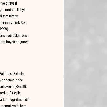
 ve bireysel 
onunda belirleyici 
i feminist ve 
itiren ilk Türk kız 
 1998).
sindeydi. Ailesi onu 
sonra hayatı boyunca 
Fakültesi Felsefe 
nda dönemin önde 
el evrene yöneltti. 
erika Birleşik 
ki tarih öğretmenidir.
 pragmatizmini hem 