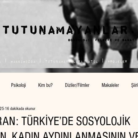
TUTUNAMAYANLAR.
sosyoloji, felsefe ve SANAT
a
Hakkımızda
Tutunamayanlara Katıl
Projeler
Psikoloji
Kim bu?
Diziler/Filmler
Makaleler
Şiir
025
16 dakikada okunur
RAN: TÜRKİYE’DE SOSYOLOJİK
N, KADIN AYDINLANMASININ V