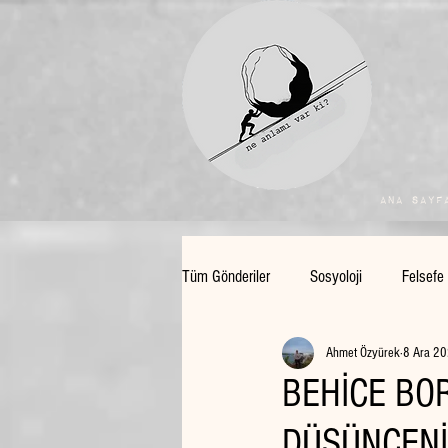
Ana Sayf
Tüm Gönderiler
Sosyoloji
Felsefe
Ahmet Özyürek
8 Ara 2
BEHİCE BO
DÜŞÜNCENİ