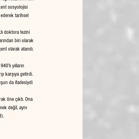
ent sosyolojisi 
 ederek tarihsel 
ı doktora tezini 
rından biri olarak 
ent olarak atandı. 
0’lı yılların 
şı karşıya getirdi. 
uşun da ifadesiydi 
rak öne çıktı. Ona 
mek değil, aynı 
8).