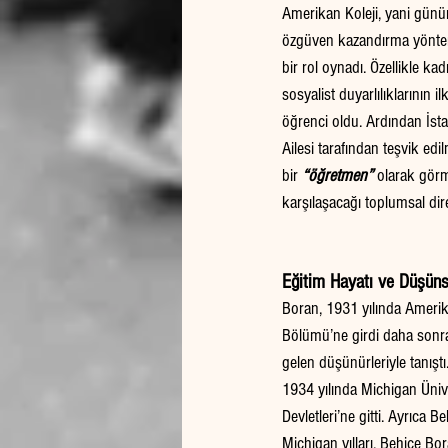
Amerikan Koleji, yani günüm
özgüven kazandırma yönteml
bir rol oynadı. Özellikle ka
sosyalist duyarlılıklarının i
öğrenci oldu. Ardından İst
Ailesi tarafından teşvik edi
bir 
“öğretmen”
 olarak görm
karşılaşacağı toplumsal dire
Eğitim Hayatı ve Düşüns
Boran, 1931 yılında Amerikan
Bölümü’ne girdi daha sonra
gelen düşünürleriyle tanıştı
1934 yılında Michigan Üniv
Devletleri’ne gitti. Ayrıca 
Michigan yılları, Behice B