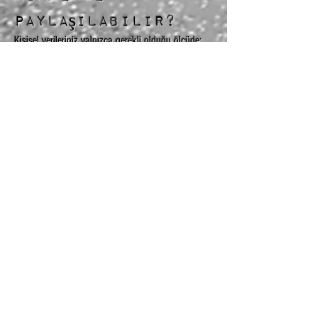
paylaşılabilir?
Kişisel verileriniz yalnızca gerekli olduğu ölçüde:
Site altyapısı/barındırma ve güvenlik hizmetleri
sağlayan hizmet sağlayıcılarla (örn. Wix altyapısı),
Analiz ve reklam hizmeti sağlayıcılarla (örn.
Google),
Yasal yükümlülükler kapsamında yetkili
kurumlarla
paylaşılabilir.
10) Verilerin
saklanma süresi
Veriler; işleme amacının gerektirdiği süre boyunca
ve ilgili mevzuatta öngörülen süreler ölçüsünde
saklanır. İletişim mesajları ve moderasyon kayıtları,
talebin niteliğine göre makul sürelerle muhafaza
edilebilir.
11) Haklarınız