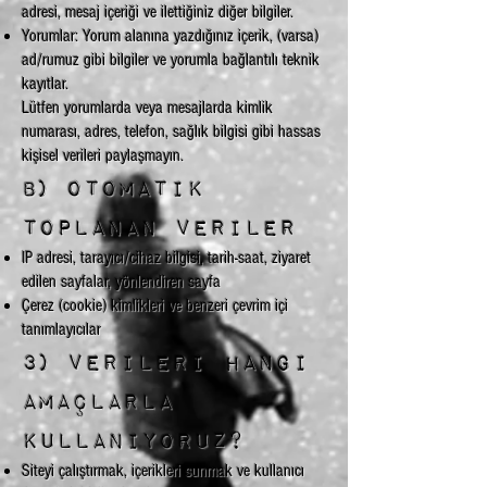
adresi, mesaj içeriği ve ilettiğiniz diğer bilgiler.
Yorumlar: Yorum alanına yazdığınız içerik, (varsa)
ad/rumuz gibi bilgiler ve yorumla bağlantılı teknik
kayıtlar.
Lütfen yorumlarda veya mesajlarda kimlik
numarası, adres, telefon, sağlık bilgisi gibi hassas
kişisel verileri paylaşmayın.
B) Otomatik
toplanan veriler
IP adresi, tarayıcı/cihaz bilgisi, tarih-saat, ziyaret
edilen sayfalar, yönlendiren sayfa
Çerez (cookie) kimlikleri ve benzeri çevrim içi
tanımlayıcılar
3) Verileri hangi
amaçlarla
kullanıyoruz?
Siteyi çalıştırmak, içerikleri sunmak ve kullanıcı