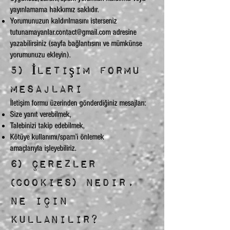
yayınlamama hakkımız saklıdır.
Yorumunuzun kaldırılmasını isterseniz
tutunamayanlar.contact@gmail.com
adresine
yazabilirsiniz (sayfa bağlantısını ve mümkünse
yorumunuzu ekleyin).
5) İletişim formu
mesajları
İletişim formu üzerinden gönderdiğiniz mesajları:
Size yanıt verebilmek,
Talebinizi takip edebilmek,
Kötüye kullanımı/spam’i önlemek
amaçlarıyla işleyebiliriz.
6) Çerezler
(Cookies) nedir,
ne için
kullanılır?