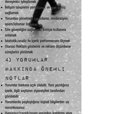
deneyimini iyileştirmek
İletişim taleplerini yanıtlamak ve geri dönüş
sağlamak
Yorumları yönetmek (yayınlama, moderasyon,
spam/istismar önleme)
Site güvenliğini sağlamak, kötüye kullanımı
önlemek
İstatistik/analiz ile içerik performansını ölçmek
(Varsa) Reklam gösterimi ve reklam ölçümleme
süreçlerini yürütmek
4) Yorumlar
hakkında önemli
notlar
Yorumlar herkese açık olabilir. Yani yazdığınız
içerik, ilgili sayfanın ziyaretçileri tarafından
görülebilir.
Yorumlarda paylaştığınız kişisel bilgilerden siz
sorumlusunuz.
Uygunsuz/zararlı/spam yorumları kaldırma veya