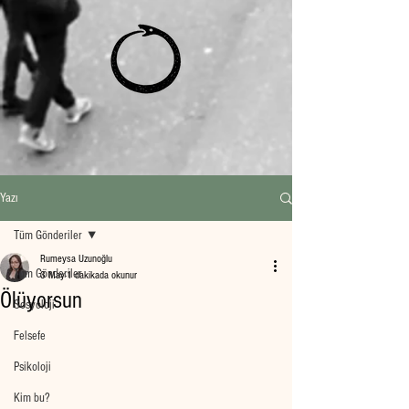
Yazı
Tüm Gönderiler
Rumeysa Uzunoğlu
Tüm Gönderiler
3 May
1 dakikada okunur
Ölüyorsun
Sosyoloji
Felsefe
Psikoloji
Kim bu?