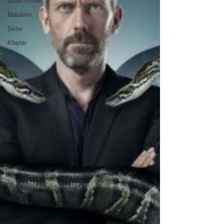
Diziler/Filmler
Makaleler
Şiirler
Kitaplar