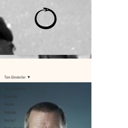
Ana Sayfa
Tüm Gönderiler
Tüm Gönderiler
Sosyoloji
Felsefe
Psikoloji
Kim bu?